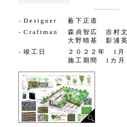
Designer
薮下正道
Craftman
森貞智広 吉村
大野晴基 影浦
竣工日
２０２２年 1
施工期間 1カ月