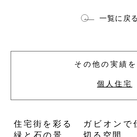
一覧に戻
その他の実績
個人住宅
似
住宅街を彩る
ガビオンで
玄
緑と石の景
切る空間