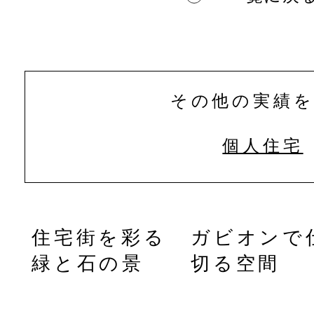
その他の実績
個人住宅
似
住宅街を彩る
ガビオンで
玄
緑と石の景
切る空間