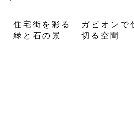
似
住宅街を彩る
ガビオンで
玄
緑と石の景
切る空間