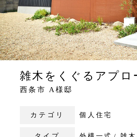
雑木をくぐるアプロ
西条市 A様邸
カテゴリ
個人住宅
タイプ
外構一式
雑木