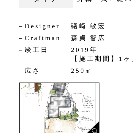
Designer
礒﨑 敏宏
Craftman
森貞 智広
竣工日
2019年
【施工期間】1ヶ
広さ
250㎡