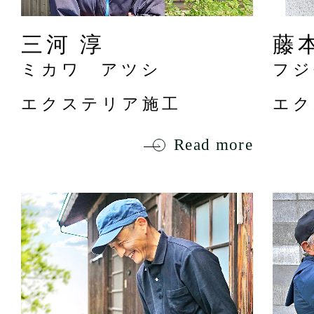
三河 淳
藤
ミカワ アツシ
フジ
エクステリア施工
エク
Read more