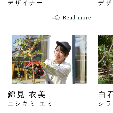
デザイナー
デザ
Read more
錦見 衣美
白
ニシキミ エミ
シラ