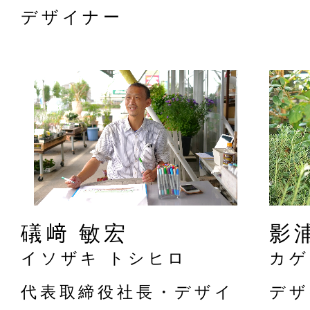
デザイナー
礒﨑 敏宏
影
イソザキ トシヒロ
カゲ
代表取締役社長・デザイ
デザ