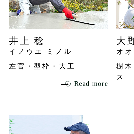
井上 稔
大
イノウエ ミノル
オオ
左官・型枠・大工
樹木
ス
Read more