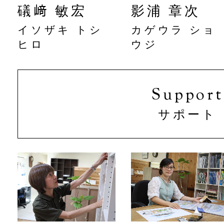
礒﨑 敏宏
影浦 章次
イソザキ トシ
カゲウラ ショ
ヒロ
ウジ
Support
サポート