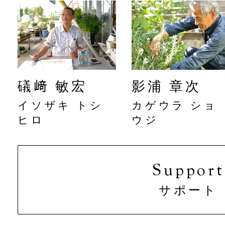
礒﨑 敏宏
影浦 章次
イソザキ トシ
カゲウラ ショ
ヒロ
ウジ
Support
サポート