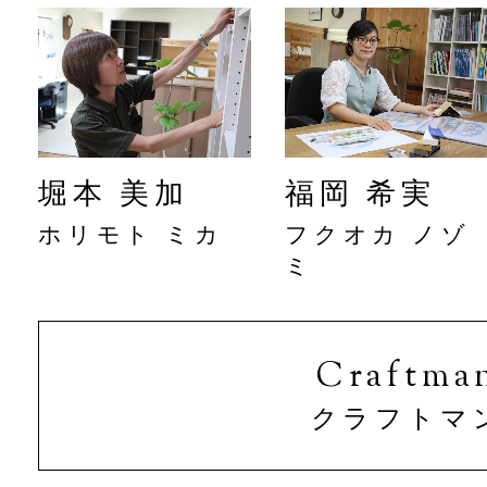
堀本 美加
福岡 希実
ホリモト ミカ
フクオカ ノゾ
ミ
Craftma
クラフトマ