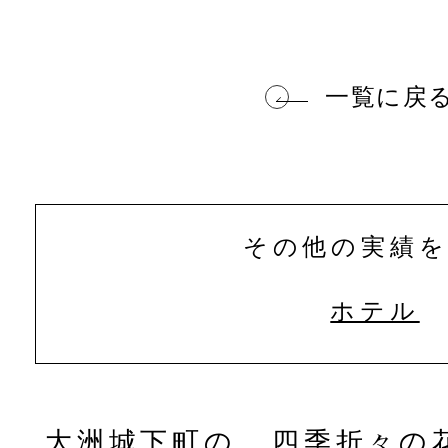
一覧に戻
その他の実績
ホテル
を
大洲城下町の
四季折々の