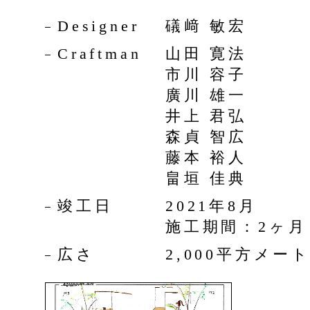
Designer
礒﨑 敏宏
Craftman
山田 寛法
市川 容子
廣川 雄一
井上 君弘
森貞 智広
藤本 裕人
畠垣 佳典
竣工日
2021年8月
施工期間：2ヶ月
広さ
2,000平方メー