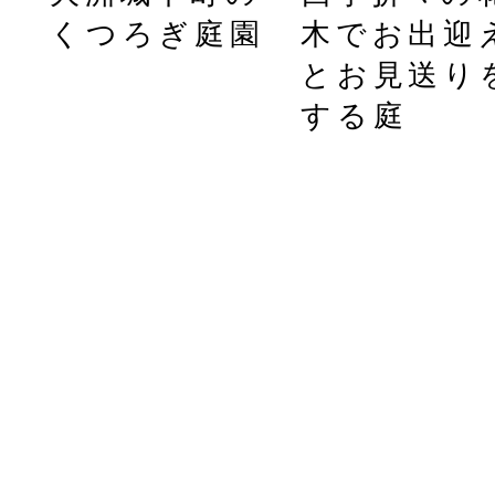
ン
くつろぎ庭園
木でお出迎
とお見送り
する庭