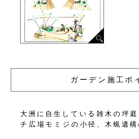
ガーデン
施工ポ
大洲に自生している雑木の坪庭
チ広場モミジの小径、木蝋遺構