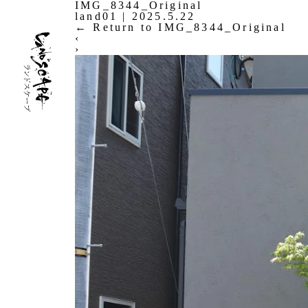
IMG_8344_Original
land01
|
2025.5.22
←
Return to IMG_8344_Original
‹
›