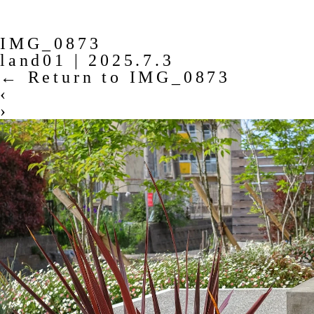
IMG_0873
land01
|
2025.7.3
←
Return to IMG_0873
‹
›