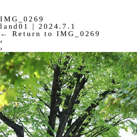
IMG_0269
land01
|
2024.7.1
←
Return to IMG_0269
‹
›