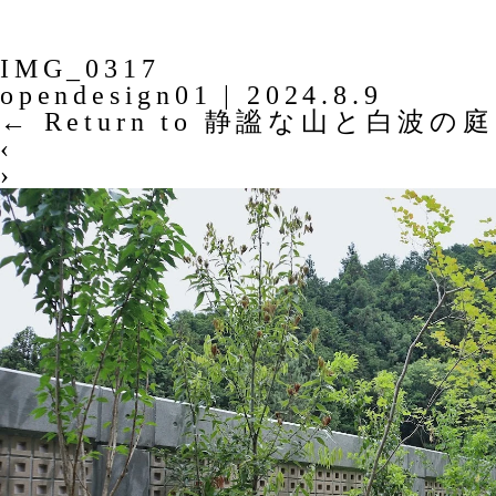
IMG_0317
opendesign01
|
2024.8.9
←
Return to 静謐な山と白波の庭
‹
›