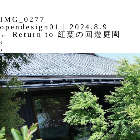
IMG_0277
opendesign01
|
2024.8.9
←
Return to 紅葉の回遊庭園
‹
›