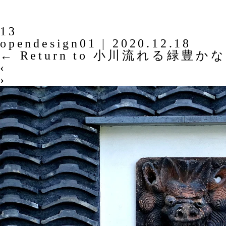
13
opendesign01
|
2020.12.18
←
Return to 小川流れる緑豊
‹
›