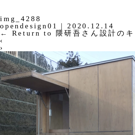
img_4288
opendesign01
|
2020.12.14
←
Return to 隈研吾さん設計
‹
›