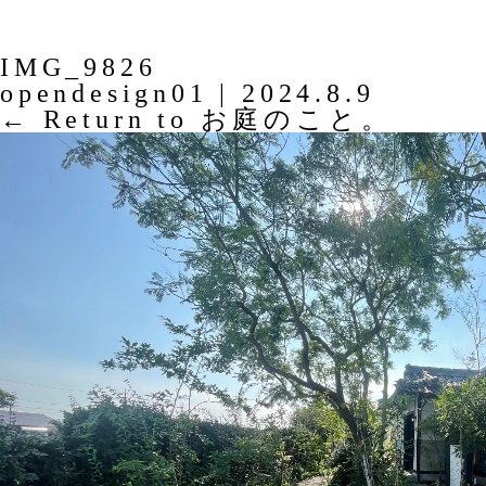
IMG_9826
opendesign01
|
2024.8.9
←
Return to お庭のこと。