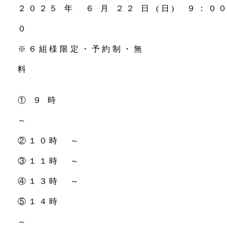
２０２５ 年 ６
月 ２２
日 (日) ９：０
※６組様限定・予約制・無
料
① ９ 時
②１０時 ～
③１１時 ～
④１３時 ～
⑤１４時