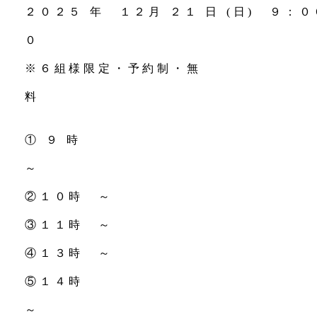
２０２５ 年 １２
月 ２１
日 (日) ９：
※６組様限定・予約制・無
料
① ９ 時
②１０時 ～
③１１時 ～
④１３時 ～
⑤１４時